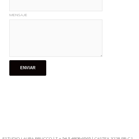
MENSAJE
ESTUDIO LAURA BRUCCO | T + 54 11 4808-9565 | CASTEX 3228 PB C 1